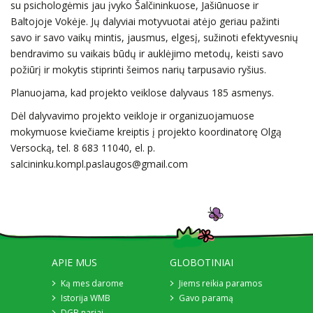
su psichologėmis jau įvyko Šalčininkuose, Jašiūnuose ir
Baltojoje Vokėje. Jų dalyviai motyvuotai atėjo geriau pažinti
savo ir savo vaikų mintis, jausmus, elgesį, sužinoti efektyvesnių
bendravimo su vaikais būdų ir auklėjimo metodų, keisti savo
požiūrį ir mokytis stiprinti šeimos narių tarpusavio ryšius.
Planuojama, kad projekto veiklose dalyvaus 185 asmenys.
Dėl dalyvavimo projekto veikloje ir organizuojamuose
mokymuose kviečiame kreiptis į projekto koordinatorę Olgą
Versocką, tel. 8 683 11040, el. p.
salcininku.kompl.paslaugos@gmail.com
APIE MUS
GLOBOTINIAI
Ką mes darome
Jiems reikia paramos
Istorija WMB
Gavo paramą
DGB nariai