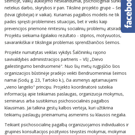
šeimoje, vaikų auklėjimo nesklandumai, psichologiniai sunkumai
netekus darbo, skyrybos ir pan. Tikslinė projekto grupė – šeima
(tėvai (globėjai) ir vaikai). Kuriamas pagalbos modelis ne tik
padės spręsti problemines situacijas, bet ir veiks kaip
prevencijos priemonė rimtesnių socialinių problemų atsiradimui.
Projektu siekiama ilgalaikio rezultato - stiprios, motyvuotos,
savarankiškai ir tikslingai problemas sprendžiančios šeimos.
Projekte numatytas veiklas vykdys Šalčininkų rajono
savivaldybės administracijos partneris – VšĮ „Dievo
gailestingumo bendruomenė". Nuo šių metų rugpjūčio šios
organizacijos būstinėje pradėjo veikti Bendruomeniniai šeimos
namai (Sodų g. 23, Tartoko k.), čia asmenys aptarnaujami
„vieno langelio" principu. Projekto koordinatorė suteikia
informaciją apie teikiamas paslaugas, organizuoja mokymus,
seminarus arba susitikimus psichosocialinės pagalbos
klausimais. Jai talkina gestų kalbos vertėja, kuri užtikrina
teikiamų paslaugų prieinamumą asmenims su klausos negalia.
Teikiant psichosocialinę pagalbą organizuojamos individualios ir
grupinės konsultacijos pozityvios tėvystės mokymai, mokymai