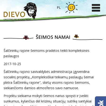
PL
LT
ŠEIMOS NAMAI
Šalčininkų rajone šeimoms pradėtos teikti kompleksinės
paslaugos
2017-10-25
Šalčininkų rajono savivaldybės administracija įgyvendina
socialinį projektą „Kompleksiškai teikiamų paslaugų šeimai
plėtra Šalčininkų rajone", skirtą visoms rajono šeimoms,
siekiančioms darnios atmosferos savo namuose.
Projektu siekiama mokyti šeimos narius spręsti ir įveikti
sunkumus, kylančius dėl krizinių situacijų: sutrikę santykiai