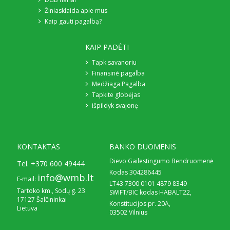
Žiniasklaida apie mus
Kaip gauti pagalbą?
KAIP PADĖTI
Tapk savanoriu
Finansinė pagalba
Medžiaga Pagalba
Tapkite globėjas
išpildyk svajonę
KONTAKTAS
BANKO DUOMENIS
Dievo Gailestingumo Bendruomenė
Tel.
+370 600 49444
Kodas 304286445
info@wmb.lt
E-mail:
LT43 7300 0101 4879 8349
Tartoko km., Sodų g. 23
SWIFT/BIC kodas HABALT22,
17127 Šalčininkai
Konstitucijos pr. 20A,
Lietuva
03502 Vilnius