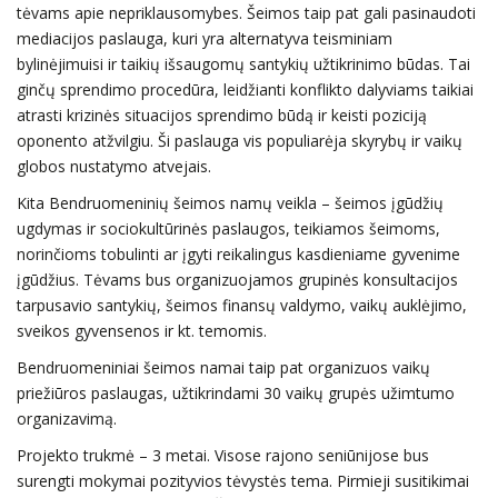
tėvams apie nepriklausomybes. Šeimos taip pat gali pasinaudoti
mediacijos paslauga, kuri yra alternatyva teisminiam
bylinėjimuisi ir taikių išsaugomų santykių užtikrinimo būdas. Tai
ginčų sprendimo procedūra, leidžianti konflikto dalyviams taikiai
atrasti krizinės situacijos sprendimo būdą ir keisti poziciją
oponento atžvilgiu. Ši paslauga vis populiarėja skyrybų ir vaikų
globos nustatymo atvejais.
Kita Bendruomeninių šeimos namų veikla – šeimos įgūdžių
ugdymas ir sociokultūrinės paslaugos, teikiamos šeimoms,
norinčioms tobulinti ar įgyti reikalingus kasdieniame gyvenime
įgūdžius. Tėvams bus organizuojamos grupinės konsultacijos
tarpusavio santykių, šeimos finansų valdymo, vaikų auklėjimo,
sveikos gyvensenos ir kt. temomis.
Bendruomeniniai šeimos namai taip pat organizuos vaikų
priežiūros paslaugas, užtikrindami 30 vaikų grupės užimtumo
organizavimą.
Projekto trukmė – 3 metai. Visose rajono seniūnijose bus
surengti mokymai pozityvios tėvystės tema. Pirmieji susitikimai