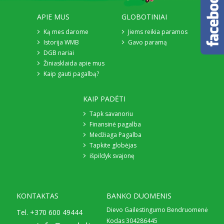
APIE MUS
GLOBOTINIAI
Ką mes darome
Jiems reikia paramos
Istorija WMB
Gavo paramą
DGB nariai
Žiniasklaida apie mus
Kaip gauti pagalbą?
KAIP PADĖTI
Tapk savanoriu
Finansinė pagalba
Medžiaga Pagalba
Tapkite globėjas
išpildyk svajonę
KONTAKTAS
BANKO DUOMENIS
Dievo Gailestingumo Bendruomenė
Tel.
+370 600 49444
Kodas 304286445