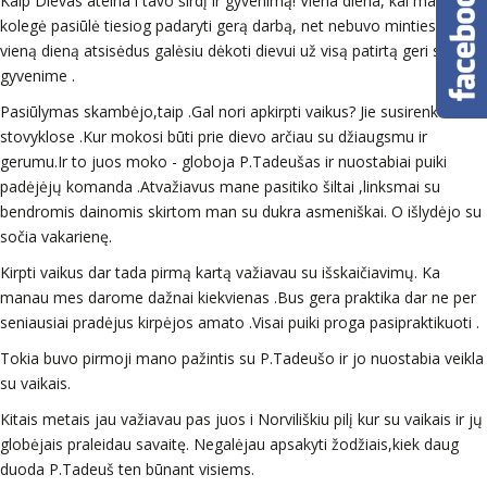
Kaip Dievas ateina i tavo širdį ir gyvenimą! Viena diena, kai mano
kolegė pasiūlė tiesiog padaryti gerą darbą, net nebuvo minties, kad
vieną dieną atsisėdus galėsiu dėkoti dievui už visą patirtą geri savyje,
gyvenime .
Pasiūlymas skambėjo,taip .Gal nori apkirpti vaikus? Jie susirenka vaiku
stovyklose .Kur mokosi būti prie dievo arčiau su džiaugsmu ir
gerumu.Ir to juos moko - globoja P.Tadeušas ir nuostabiai puiki
padėjėjų komanda .Atvažiavus mane pasitiko šiltai ,linksmai su
bendromis dainomis skirtom man su dukra asmeniškai. O išlydėjo su
sočia vakarienę.
Kirpti vaikus dar tada pirmą kartą važiavau su išskaičiavimų. Ka
manau mes darome dažnai kiekvienas .Bus gera praktika dar ne per
seniausiai pradėjus kirpėjos amato .Visai puiki proga pasipraktikuoti .
Tokia buvo pirmoji mano pažintis su P.Tadeušo ir jo nuostabia veikla
su vaikais.
Kitais metais jau važiavau pas juos i Norviliškiu pilį kur su vaikais ir jų
globėjais praleidau savaitę. Negalėjau apsakyti žodžiais,kiek daug
duoda P.Tadeuš ten būnant visiems.