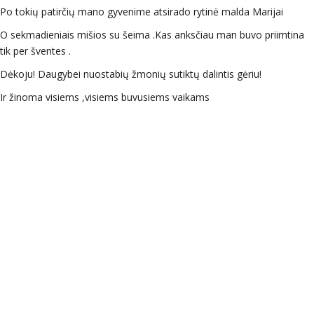
Po tokių patirčių mano gyvenime atsirado rytinė malda Marijai
O sekmadieniais mišios su šeima .Kas anksčiau man buvo priimtina
tik per šventes .
Dėkoju! Daugybei nuostabių žmonių sutiktų dalintis gėriu!
Ir žinoma visiems ,visiems buvusiems vaikams
APIE MUS
GLOBOTINIAI
KAIP
KONTAKTAS
PADĖTI
Ką mes
Jiems reikia
Tel.
+370 600
darome
paramos
Tapk
49444