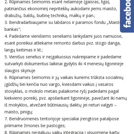
2. Rūpinamės šeimomis esant nelaimėje (gaisras, liga),
patiriančius ekonominį nepriteklių aukodami jiems maisto,
drabužių, baldų, buitinę techniką, malkų ir pan.;
3. Bendradarbiaujame su labdaros ir paramos fondu „Maisto
bankas";
4. Padedame vienišiems seneliams lankydami juos namuose,
esant poreikiui atliekame remonto darbus pvz. stogo danga,
langų keitimas ir kt.;
5. Vienišus senelius ir neįgaliuosius nukreipiame ir padedame
sutvarkyti dokumentus laikinai gydytis iki 4 mėnesių ligoninėje
slaugos skyriuje
6. Rūpinamės šeimomis ir jų vaikais kuriems trūksta socialinių
įgūdžių bei kenčia nuo vargo, kviesdami vaikus į vasaros
stovyklas, o mokslo metais palaikome ryšį padedami pagal
kiekvieno poreikį, pvz. apsilankant ligoninėje, pavežant iki namų
iš mokyklos, atvežant būtiniausių daiktų jei neturi valgyti –
maisto, pinigų;
7. Bendruomenės teritorijoje specialiai įrengtose patalpose
priimame žmonės be pastogės;
8. Rūpinamės neįgaliųjų vaikų integracija į visuomenę kartu