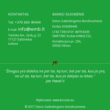
KONTAKTAS
BANKO DUOMENIS
Dievo Gailestingumo Bendruomenė
Tel.
+370 600 49444
Kodas 304286445
info@wmb.lt
E-mail:
LT43 7300 0101 4879 8349
Tartoko km., Sodų g. 23
SWIFT/BIC kodas HABALT22,
17127 Šalčininkai
Konstitucijos pr. 20A,
Lietuva
03502 Vilnius
"Žmogus yra dideliss ne per tai, ką turi, bet per tai, kuo jis yra,
ne už tai, ką turi, bet tai, kuo jis dalijasi su kitais."
Jan Paweł II
Wykonanie: www.kovzan.eu
© 2017 Dievo Gailestingumo bendruomenė