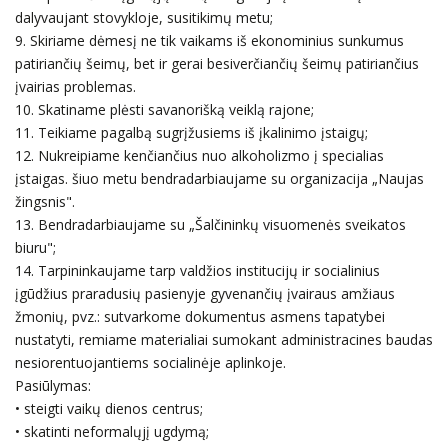
dalyvaujant stovykloje, susitikimų metu;
9. Skiriame dėmesį ne tik vaikams iš ekonominius sunkumus
patiriančių šeimų, bet ir gerai besiverčiančių šeimų patiriančius
įvairias problemas.
10. Skatiname plėsti savanorišką veiklą rajone;
11. Teikiame pagalbą sugrįžusiems iš įkalinimo įstaigų;
12. Nukreipiame kenčiančius nuo alkoholizmo į specialias
įstaigas. šiuo metu bendradarbiaujame su organizacija „Naujas
žingsnis".
13. Bendradarbiaujame su „Šalčininkų visuomenės sveikatos
biuru";
14. Tarpininkaujame tarp valdžios institucijų ir socialinius
įgūdžius praradusių pasienyje gyvenančių įvairaus amžiaus
žmonių, pvz.: sutvarkome dokumentus asmens tapatybei
nustatyti, remiame materialiai sumokant administracines baudas
nesiorentuojantiems socialinėje aplinkoje.
Pasiūlymas:
• steigti vaikų dienos centrus;
• skatinti neformalųjį ugdymą;