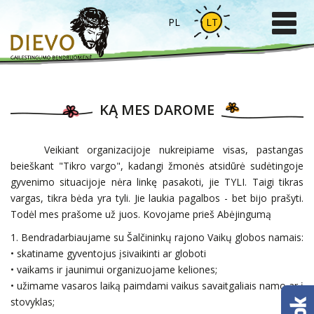
PL
LT
KĄ MES DAROME
Veikiant organizacijoje nukreipiame visas, pastangas
beieškant "Tikro vargo", kadangi žmonės atsidūrė sudėtingoje
gyvenimo situacijoje nėra linkę pasakoti, jie TYLI. Taigi tikras
vargas, tikra bėda yra tyli. Jie laukia pagalbos - bet bijo prašyti.
Todėl mes prašome už juos. Kovojame prieš Abėjingumą
1. Bendradarbiaujame su Šalčininkų rajono Vaikų globos namais:
• skatiname gyventojus įsivaikinti ar globoti
• vaikams ir jaunimui organizuojame keliones;
• užimame vasaros laiką paimdami vaikus savaitgaliais namo ar į
stovyklas;