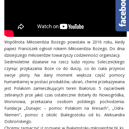
Wspólnota Miłosierdzia Bożego powstała w 2016 roku, kiedy
papież Franciszek ogłosił rokiem Miłosierdzia Bożego. Do dnia
dzisiejszego miłosierdzie towarzyszy codzienności organizacji.
Siedmioletnie działanie na rzecz ludzi rejonu Solecznickiego
czyniąc przykazania Boże co do duszy, co do ciała przynosi
swoje plony. Na dany moment większa część pomocy
humanitarnej w postaci produktów, ubrań, chemii przekazywana
jest Polakom zamieszkującym teren Białorusi. 5 ciężarówek
zebranych prze jakiś czas ostatecznie dotarły do Nowogródka,
Woronowa, przekazana osobom polskiego pochodzenia.
Fundacja „Dunajec – pomoc Polakom na Kresach", „Odra-
Niemen", pomoc z okolic Białegostoku od ks. Aleksandra
Dobrońskeigo.
Chcemy zaznaczyć iż rozsiane w Białymstoku miłosierdzie bł. ks.