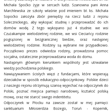
Michała Spoćko żyje w sercach ludzi. Szanowna pani Anna
Marchlewska ze szkoły właśnie pod imieniem bł. ks. Michała
Sopoćko założyła zbiór pieniędzy na rzecz ludzi z rejonu
Solecznickiego, aby wykopać studnię i przeprowadzić do ich
domów wodę. Z tego wykopano już 4 studnie. we wsi
Czużakampie wielodzietnej rodzinie, we wsi Cieciańcy rodzinie
pogrążonej w bezgranicznej biedzie, oraz następnej
wielodzietnej rodzinie. Rodziny są wybrane nie przypadkowo.
Początkowo prezes odwiedza rodziny, prowadzona pomoc
socjalna, ostatecznie przeprowadzana woda do domu.
Następnym głównym kierunkiem wspólnoty jest utrwalanie
wiedzy pochodzenia polskiego.
Nawiązywaniem ścisłych więzi z fundacjami, które wspierają
dzieciaków w sposób edukacyjno-odpoczynkowy. Polskie dzieci
z naszego rejonu otrzymują szansę wyjechać na odpoczynek do
Polski, poznać miejsca pamięci narodowej, kształcić polską
mowę, oraz nie starcić swego indentitetu.
Odpoczynek w Płocku na zawsze został w mej pamięci:
sanktuarium Miłosierdzia Bożego, Toruń - Kopernik,