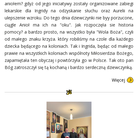
aniołem? gdyż od jego iniciatywy zostały organizowane zabiegi
lekarskie dla Ingridy na odzyskanie słuchu oraz Aurelii na
ulepszenie wzroku. Do tego dnia dziewczynki nie byy porzucone,
ciągle Anioł ma ich na "oku". Jak rozpoczęła sie historia
pomocy? a bardzo prosto, na wszystko była "Wola Boża", czyli
od małego znaku krzyża. który robiliśmy na czole dla każdego
dziecka będącego na koloniach. Tak i Ingrida, będąc od małego
prawie na wszystkich koloniach wspólnoty Miłosierdzia Bożego,
zapamiętała ten obyczaj i powtórzyła go w Polsce. Tak oto pan
Bóg zatroszczył się tą kochaną i bardzo serdeczną dziewczynką.
Więcej