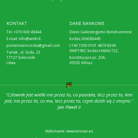
KONTAKT
DANE BANKOWE
Tel. +370 600 49444
Dievo Gailestingumo Bendruomenė
E-mail:
info@wmb.lt
Kodas 304286445
portemisericordia@gmail.com
LT43 7300 0101 4879 8349
SWIFT/BIC kodas HABALT22,
Tartak., ul. Sodu. 23
17127 Soleczniki
Konstitucijos pr. 20A,
Litwa
03502 Vilnius
"Człowiek jest wielki nie przez to, co posiada, lecz przez to, kim
jest; nie przez to, co ma, lecz przez to, czym dzieli się z innymi."
Jan Paweł II
Wykonanie: www.kovzan.eu