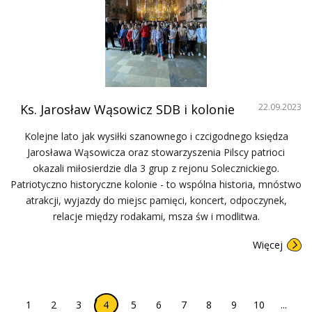
Ks. Jarosław Wąsowicz SDB i kolonie
22.09.2023
Kolejne lato jak wysiłki szanownego i czcigodnego księdza
Jarosława Wąsowicza oraz stowarzyszenia Pilscy patrioci
okazali miłosierdzie dla 3 grup z rejonu Solecznickiego.
Patriotyczno historyczne kolonie - to wspólna historia, mnóstwo
atrakcji, wyjazdy do miejsc pamięci, koncert, odpoczynek,
relacje między rodakami, msza św i modlitwa.
Więcej
1
2
3
5
6
7
8
9
10
...
4