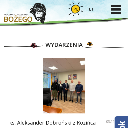
PL
LT
WYDARZENIA
ks. Aleksander Dobroński z Kozińca
03.11.2023