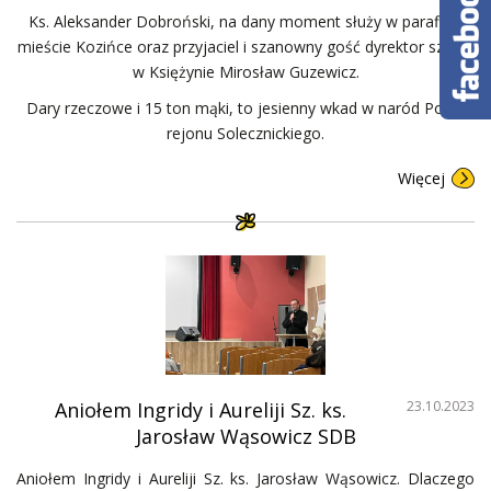
Ks. Aleksander Dobroński, na dany moment służy w parafii w
mieście Kozińce oraz przyjaciel i szanowny gość dyrektor szkoły
w Księżynie Mirosław Guzewicz.
Dary rzeczowe i 15 ton mąki, to jesienny wkad w naród Polski
rejonu Solecznickiego.
Więcej
Aniołem Ingridy i Aureliji Sz. ks.
23.10.2023
Jarosław Wąsowicz SDB
Aniołem Ingridy i Aureliji Sz. ks. Jarosław Wąsowicz. Dlaczego