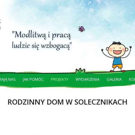
"Modlitwą i pracą
ludzie się wzbogacą"
RAJĄ NAS
JAK POMÓC
PROJEKTY
WYDARZENIA
GALERIA
KO
RODZINNY DOM W SOLECZNIKACH