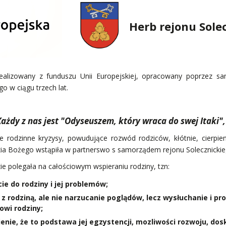
Herb rejonu Sole
ealizowany z funduszu Unii Europejskiej, opracowany poprzez sam
o w ciągu trzech lat.
Każdy z nas jest "Odyseuszem, który wraca do swej Itaki"
rodzinne kryzysy, powudujące rozwód rodziców, kłótnie, cierpieni
zia Bożego wstąpiła w partnerswo s samorządem rejonu Solecznickieg
 polegała na całościowym wspieraniu rodziny, tzn:
ie do rodziny i jej problemów;
rodziną, ale nie narzucanie poglądów, lecz wysłuchanie i prop
wi rodziny;
enie, że to podstawa jej egzystencji, mozliwości rozwoju, dos