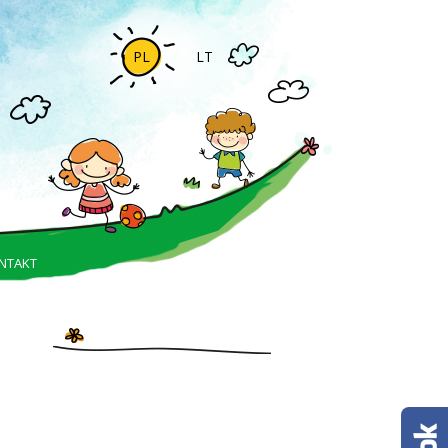
PL
LT
NTAKT