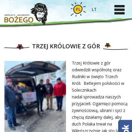
PL
LT
TRZEJ KRÓLOWIE Z GÓR
Trzej Królowie z gór
odwiedzili wspólnotę oraz
Rudniki w święto Trzech
Króli. Betlejem polskości w
Solecznikach
nadal sprowadza naszych
przyjacieli. Ogarnięci pomocą
żywnościową, ubrani i syci z
chęcią działamy dalej, aby
duch Polaka trwał na
Wileńszczyźnie jak sto lat