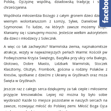
Polskę, Ojczyznę wspólną, dziadowską tradycję i słowo
chrześcijanina.
Wspólnota miłosierdzia Bożęgo z całym gronem dzieci dziękuje
wiernym wolontariuszom z Łomży, Sylwii, Danielowi oraz
Szymonowi. To ludzie, na których zawsze możemy liczyć.
Kłaniamy się i szanujemy mocno. Jesteście wielkim autorytetem
dla dzieci i młodzieży z Solecznik.
A więc co tak zachwyciło? Warmińska ziemia, najznakomitsze
atrakcje, wizyty w najważniejszych perłach Warmii: Kościół pw
Podwyższenia Krzyża Swiętego, Bazylika przy ulicy orła Białego,
Głotowo, Dobre Miasto, Lidzbark Warmiński, Stoczek
Klasztorny, Olsztyn, Frombork, gościna u rodziny Polaków z
Kresów, spotkanie z dziećmi z Ukrainy w Gryźlinach oraz msza
Święta w Gryźlinach.
Jeszcze raz z całego serca dziękujemy za tak ciepłe i miłosierne
przyjęcie kresowiaków. Lepiej niż można by było sobie
wyobrazić! Każde to miejsce pozostanie w naszych sercach na
zawsze, rozwijając miłość do Polskiej ziemi. Miłość Boga Ojca