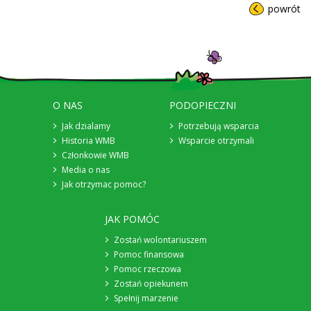
powrót
O NAS
PODOPIECZNI
Jak dzialamy
Potrzebują wsparcia
Historia WMB
Wsparcie otrzymali
Członkowie WMB
Media o nas
Jak otrzymac pomoc?
JAK POMÓC
Zostań wolontariuszem
Pomoc finansowa
Pomoc rzeczowa
Zostań opiekunem
Spełnij marzenie