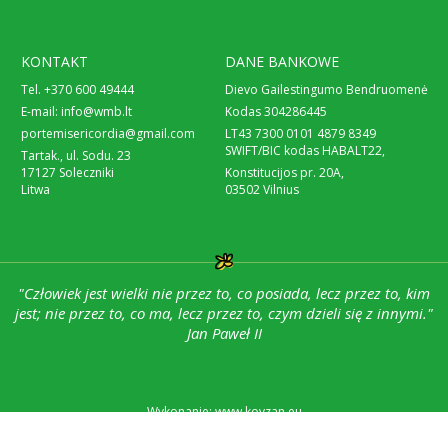
KONTAKT
DANE BANKOWE
Tel. +370 600 49444
Dievo Gailestingumo Bendruomenė
E-mail:
info@wmb.lt
Kodas 304286445
portemisericordia@gmail.com
LT43 7300 0101 4879 8349
SWIFT/BIC kodas HABALT22,
Tartak., ul. Sodu. 23
17127 Soleczniki
Konstitucijos pr. 20A,
Litwa
03502 Vilnius
"Człowiek jest wielki nie przez to, co posiada, lecz przez to, kim
jest; nie przez to, co ma, lecz przez to, czym dzieli się z innymi."
Jan Paweł II
Wykonanie: www.kovzan.eu
© 2017 Wspólnota Miłosierdzia Bożego