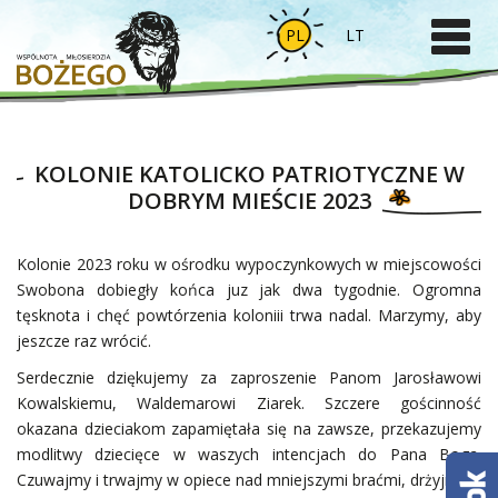
PL
LT
KOLONIE KATOLICKO PATRIOTYCZNE W
DOBRYM MIEŚCIE 2023
Kolonie 2023 roku w ośrodku wypoczynkowych w miejscowości
Swobona dobiegły końca juz jak dwa tygodnie. Ogromna
tęsknota i chęć powtórzenia koloniii trwa nadal. Marzymy, aby
jeszcze raz wrócić.
Serdecznie dziękujemy za zaproszenie Panom Jarosławowi
Kowalskiemu, Waldemarowi Ziarek. Szczere gościnność
okazana dzieciakom zapamiętała się na zawsze, przekazujemy
modlitwy dziecięce w waszych intencjach do Pana Boga.
Czuwajmy i trwajmy w opiece nad mniejszymi braćmi, drżyjmy o