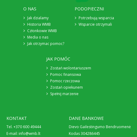
O NAS
PODOPIECZNI
Jak dzialamy
Potrzebują wsparcia
Historia WMB
Wsparcie otrzymali
Członkowie WMB
Media o nas
Jak otrzymac pomoc?
JAK POMÓC
Zostań wolontariuszem
Pomoc finansowa
Pomoc rzeczowa
Zostań opiekunem
Spełnij marzenie
KONTAKT
DANE BANKOWE
Tel. +370 600 49444
Dievo Gailestingumo Bendruomenė
E-mail:
info@wmb.lt
Kodas 304286445