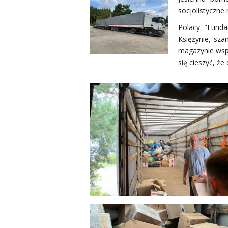
socjolistyczne 
Polacy "Funda
Księżynie, sza
magazynie wspó
się cieszyć, ż