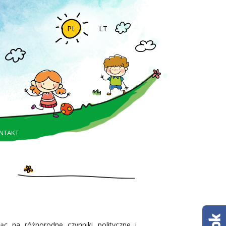
PL
LT
NTAKT
c na różnorodne czynniki polityczne i