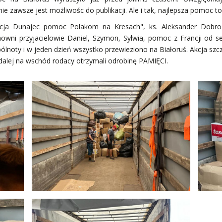
nie zawsze jest możliwośc do publikacji. Ale i tak, najlepsza pomoc to t
cja Dunajec pomoc Polakom na Kresach", ks. Aleksander Dobroń
nowni przyjacielowie Daniel, Szymon, Sylwia, pomoc z Francji od s
lnoty i w jeden dzień wszystko przewieziono na Białoruś. Akcja szc
e dalej na wschód rodacy otrzymali odrobinę PAMIĘCI.