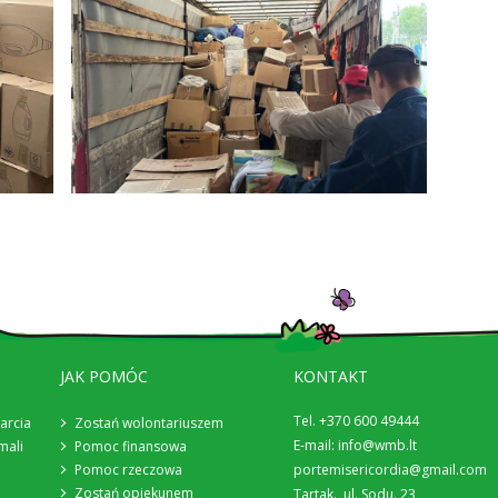
JAK POMÓC
KONTAKT
Tel. +370 600 49444
arcia
Zostań wolontariuszem
E-mail:
info@wmb.lt
mali
Pomoc finansowa
Pomoc rzeczowa
portemisericordia@gmail.com
Zostań opiekunem
Tartak., ul. Sodu. 23