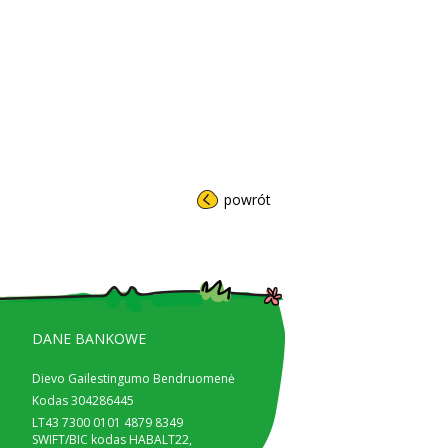
powrót
DANE BANKOWE
Dievo Gailestingumo Bendruomenė
Kodas 304286445
LT43 7300 0101 4879 8349
SWIFT/BIC kodas HABALT22,