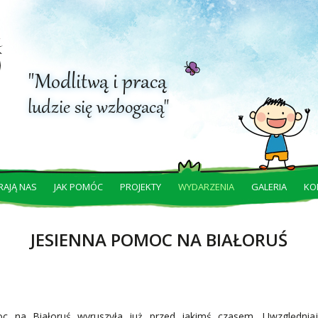
"Modlitwą i pracą
ludzie się wzbogacą"
RAJĄ NAS
JAK POMÓC
PROJEKTY
WYDARZENIA
GALERIA
KO
JESIENNA POMOC NA BIAŁORUŚ
c na Białoruś wyruszyła już przed jakimś czasem. Uwzględniają