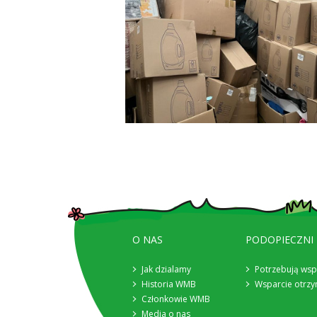
O NAS
PODOPIECZNI
Jak dzialamy
Potrzebują wsp
Historia WMB
Wsparcie otrzy
Członkowie WMB
Media o nas