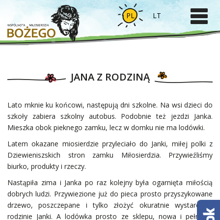
PL
LT
JANA Z RODZINĄ
Lato mknie ku końcowi, następują dni szkolne. Na wsi dzieci do
szkoły zabiera szkolny autobus. Podobnie też jezdzi Janka.
Mieszka obok pieknego zamku, lecz w domku nie ma lodówki.
Latem okazane miosierdzie przyleciało do Janki, miłej polki z
Dziewieniszskich stron zamku Miłosierdzia. Przywieźliśmy
biurko, produkty i rzeczy.
Nastąpiła zima i Janka po raz kolejny była ogarnięta miłością
dobrych ludzi. Przywiezione już do pieca prosto przyszykowane
drzewo, poszczepane i tylko złożyć okuratnie wystarczyło
rodzinie Janki. A lodówka prosto ze sklepu, nowa i pełna, z