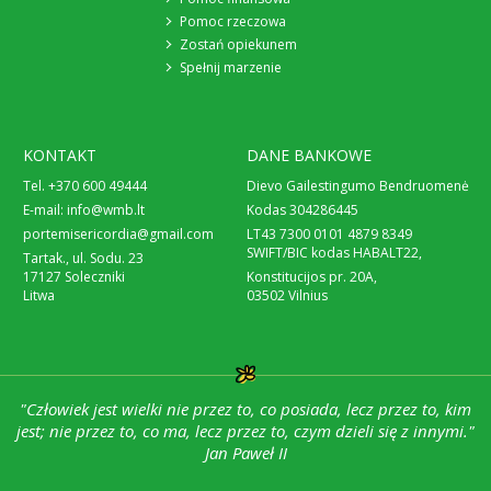
Pomoc rzeczowa
Zostań opiekunem
Spełnij marzenie
KONTAKT
DANE BANKOWE
Tel. +370 600 49444
Dievo Gailestingumo Bendruomenė
E-mail:
info@wmb.lt
Kodas 304286445
portemisericordia@gmail.com
LT43 7300 0101 4879 8349
SWIFT/BIC kodas HABALT22,
Tartak., ul. Sodu. 23
17127 Soleczniki
Konstitucijos pr. 20A,
Litwa
03502 Vilnius
"Człowiek jest wielki nie przez to, co posiada, lecz przez to, kim
jest; nie przez to, co ma, lecz przez to, czym dzieli się z innymi."
Jan Paweł II