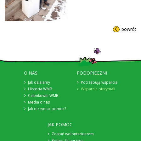
powrót
O NAS
PODOPIECZNI
Jak dzialamy
Potrzebują wsparcia
Historia WMB
Wsparcie otrzymali
Członkowie WMB
Media o nas
Jak otrzymac pomoc?
JAK POMÓC
Zostań wolontariuszem
Pomoc finansowa